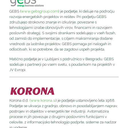
GEBS (
www.gebsgroup.com
) je podjetje, ki deluje na področju
razvoja energetskih projektov in rešitev. Pri podjetju GEBS
združujejo strokovno znanje in izkušnje, povezane s
tehnologijami izrabe obnovljivih virov, financami in razvojem
poslovnih strategij. S svojimi strankami sodelujejo v vseh fazah,
od zamisli do implementacije, s ciljem maksimiranja dodane
vrednosti za lastnike projektov. GEBS pomaga pri nalogah in
odločitvah, ki so potrebne, da se zagotovi uspeh projekta.
Matično podjetje je v Ljubljani s podružnico v Beogradu. GEBS
sodeluje s partnerji po vsem svetu, s poudarkom na projektih v
JV Evropi.
Korona d.d.
(www.korona.si
) je podjetje ustanovljeno leta 1988.
Podjetje se ukvarja z gradnjo, obnovo in posodabljanjem naprav,
postrojev in objektov v energetiki ter industriji. Avtomatizira
procese in jih povezuje z drugimi poslovnimi funkcijami v
celovite, z informacijsko tehnologijo podprte, sisteme za nadzor
in vodenje.