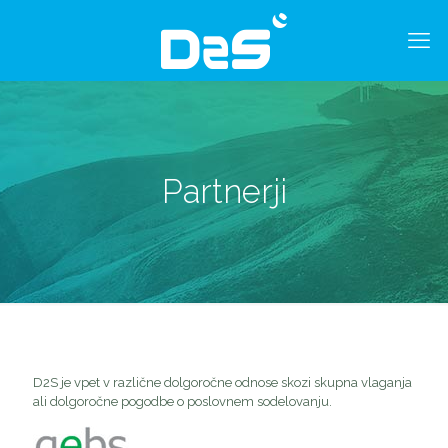
Partnerji
D2S je vpet v različne dolgoročne odnose skozi skupna vlaganja
ali dolgoročne pogodbe o poslovnem sodelovanju.