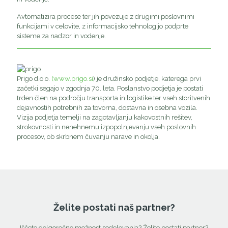
Avtomatizira procese ter jih povezuje z drugimi poslovnimi
funkcijami v celovite, z informacijsko tehnologijo podprte
sisteme za nadzor in vodenje.
Prigo d.o.o.
(www.prigo.si
) je družinsko podjetje, katerega prvi
začetki segajo v zgodnja 70. leta. Poslanstvo podjetja je postati
trden člen na področju transporta in logistike ter vseh storitvenih
dejavnostih potrebnih za tovorna, dostavna in osebna vozila.
Vizija podjetja temelji na zagotavljanju kakovostnih rešitev,
strokovnosti in nenehnemu izpopolnjevanju vseh poslovnih
procesov, ob skrbnem čuvanju narave in okolja.
Želite postati naš partner?
Iščete dolgoročno možnost sodelovanja? Želite postati partner?